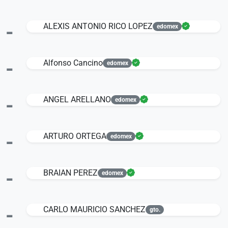
-
ALEXIS ANTONIO RICO LOPEZ
edomex
-
Alfonso Cancino
edomex
-
ANGEL ARELLANO
edomex
-
ARTURO ORTEGA
edomex
-
BRAIAN PEREZ
edomex
-
CARLO MAURICIO SANCHEZ
gto.