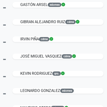
-
GASTÓN ARSEL
edomex
-
GIBRAN ALEJANDRO RUIZ
cdmx
-
IRVIN PIÑA
cdmx
-
JOSÉ MIGUEL VASQUEZ
cdmx
-
KEVIN RODRIGUEZ
qro.
-
LEONARDO GONZALEZ
edomex