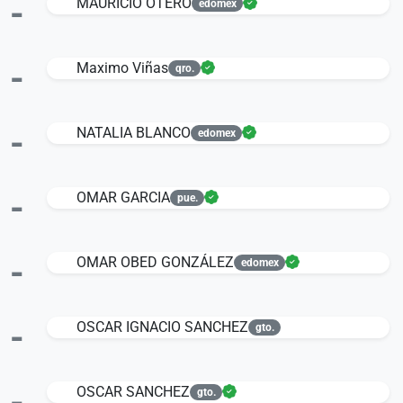
-
MAURICIO OTERO
edomex
-
Maximo Viñas
qro.
-
NATALIA BLANCO
edomex
-
OMAR GARCIA
pue.
-
OMAR OBED GONZÁLEZ
edomex
-
OSCAR IGNACIO SANCHEZ
gto.
-
OSCAR SANCHEZ
gto.