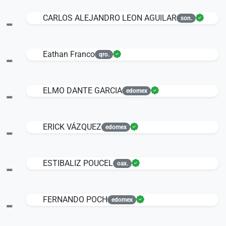
-
CARLOS ALEJANDRO LEON AGUILAR
son.
-
Eathan Franco
qro.
-
ELMO DANTE GARCIA
edomex
-
ERICK VÁZQUEZ
edomex
-
ESTIBALIZ POUCEL
oax.
-
FERNANDO POCH
edomex