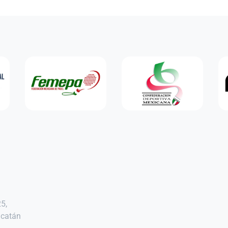
25,
ucatán