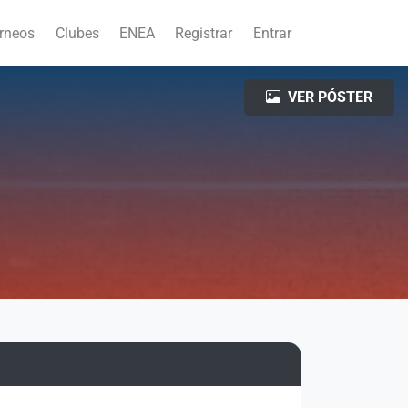
rneos
Clubes
ENEA
Registrar
Entrar
VER PÓSTER