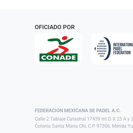
OFICIADO POR
FEDERACION MEXICANA DE PADEL A.C.
Calle 2 Tablaje Catastral 17439 Int D X 23 A y 
Colonia Santa Maria Chi, C.P. 97306, Mérida Y