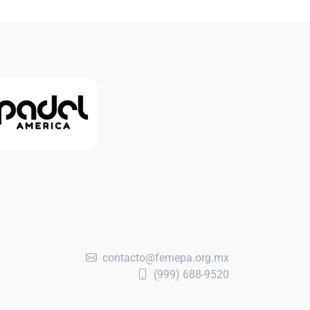
contacto@femepa.org.mx
(999) 688-9520